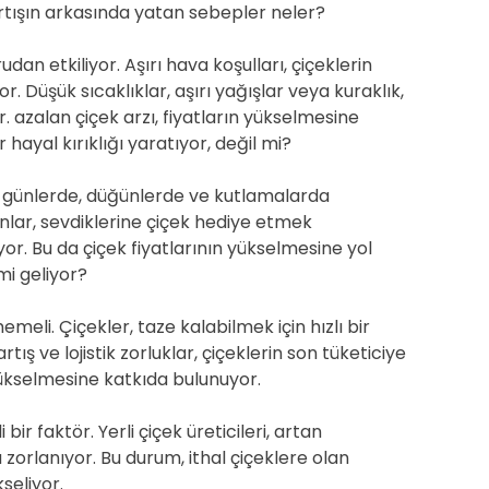
 artışın arkasında yatan sebepler neler?
rudan etkiliyor. Aşırı hava koşulları, çiçeklerin
r. Düşük sıcaklıklar, aşırı yağışlar veya kuraklık,
yor. azalan çiçek arzı, fiyatların yükselmesine
 hayal kırıklığı yaratıyor, değil mi?
zel günlerde, düğünlerde ve kutlamalarda
anlar, sevdiklerine çiçek hediye etmek
iriyor. Bu da çiçek fiyatlarının yükselmesine yol
 mi geliyor?
emeli. Çiçekler, taze kalabilmek için hızlı bir
rtış ve lojistik zorluklar, çiçeklerin son tüketiciye
 yükselmesine katkıda bulunuyor.
bir faktör. Yerli çiçek üreticileri, artan
zorlanıyor. Bu durum, ithal çiçeklere olan
kseliyor.