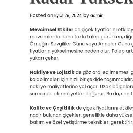
Posted on
by
Eylül 28, 2024
admin
Mevsimsel Etkiler
de çiçek fiyatlarını etkiley
mevsimlerde daha fazla talep görürken, diğerl
Örneğin, Sevgililer Günü veya Anneler Günü gi
fiyatların yükselmesine neden olur. Talep arta
yukarı çeker.
Nakliye ve Lojistik
de göz ardı edilmemesi ge
kalabilmeleri için hızlı bir şekilde taşınmalıdır
nakliye maliyetlerine yol açar. Uzak bölgele
sürecinde ek maliyetler doğurur. Bu da, son tü
Kalite ve Çeşitlilik
de çiçek fiyatlarını etkil
nadir bulunan çiçekler, genellikle daha yüksek f
bakım ve özel yetiştirme teknikleri gerektirir