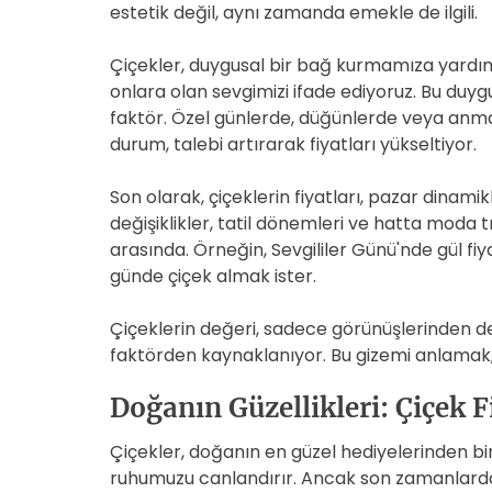
estetik değil, aynı zamanda emekle de ilgili.
Çiçekler, duygusal bir bağ kurmamıza yardımc
onlara olan sevgimizi ifade ediyoruz. Bu duygu
faktör. Özel günlerde, düğünlerde veya anma 
durum, talebi artırarak fiyatları yükseltiyor.
Son olarak, çiçeklerin fiyatları, pazar dinami
değişiklikler, tatil dönemleri ve hatta moda tr
arasında. Örneğin, Sevgililer Günü'nde gül fiy
günde çiçek almak ister.
Çiçeklerin değeri, sadece görünüşlerinden d
faktörden kaynaklanıyor. Bu gizemi anlamak, ç
Doğanın Güzellikleri: Çiçek F
Çiçekler, doğanın en güzel hediyelerinden biri.
ruhumuzu canlandırır. Ancak son zamanlarda ç