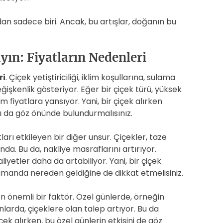
rdan sadece biri. Ancak, bu artışlar, doğanın bu
yın: Fiyatların Nedenleri
ri
. Çiçek yetiştiriciliği, iklim koşullarına, sulama
işkenlik gösteriyor. Eğer bir çiçek türü, yüksek
m fiyatlara yansıyor. Yani, bir çiçek alırken
 da göz önünde bulundurmalısınız.
ları etkileyen bir diğer unsur. Çiçekler, taze
nda. Bu da, nakliye masraflarını artırıyor.
iyetler daha da artabiliyor. Yani, bir çiçek
zamanda nereden geldiğine de dikkat etmelisiniz.
en önemli bir faktör. Özel günlerde, örneğin
larda, çiçeklere olan talep artıyor. Bu da
çek alırken, bu özel günlerin etkisini de göz