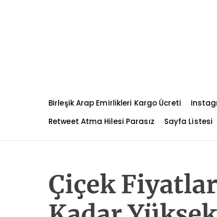
S
k
i
p
t
o
c
o
n
Birleşik Arap Emirlikleri Kargo Ücreti
Instag
t
e
Retweet Atma Hilesi Parasız
Sayfa Listesi
n
t
Çiçek Fiyatla
Kadar Yüksek