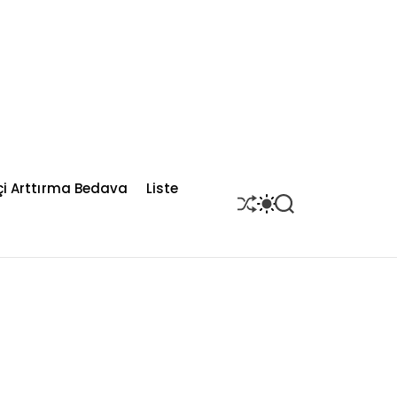
çi Arttırma Bedava
Liste
S
S
S
H
W
E
U
I
A
F
T
R
F
C
C
L
H
H
E
C
O
L
O
R
M
O