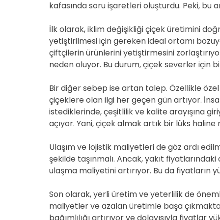
kafasında soru işaretleri oluşturdu. Peki, bu
İlk olarak, iklim değişikliği çiçek üretimini doğ
yetiştirilmesi için gereken ideal ortamı bozuyo
çiftçilerin ürünlerini yetiştirmesini zorlaştırı
neden oluyor. Bu durum, çiçek severler için bir
Bir diğer sebep ise artan talep. Özellikle ö
çiçeklere olan ilgi her geçen gün artıyor. İns
istediklerinde, çeşitlilik ve kalite arayışına g
açıyor. Yani, çiçek almak artık bir lüks haline
Ulaşım ve lojistik maliyetleri de göz ardı edilm
şekilde taşınmalı. Ancak, yakıt fiyatlarındaki a
ulaşma maliyetini artırıyor. Bu da fiyatların
Son olarak, yerli üretim ve yeterlilik de önemli 
maliyetler ve azalan üretimle başa çıkmakta 
bağımlılığı artırıyor ve dolayısıyla fiyatlar yü