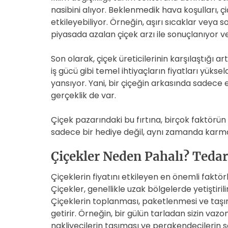
nasibini alıyor. Beklenmedik hava koşulları, 
etkileyebiliyor. Örneğin, aşırı sıcaklar veya s
piyasada azalan çiçek arzı ile sonuçlanıyor ve
Son olarak, çiçek üreticilerinin karşılaştığı ar
iş gücü gibi temel ihtiyaçların fiyatları yüks
yansıyor. Yani, bir çiçeğin arkasında sadece
gerçeklik de var.
Çiçek pazarındaki bu fırtına, birçok faktörün 
sadece bir hediye değil, aynı zamanda karm
Çiçekler Neden Pahalı? Tedar
Çiçeklerin fiyatını etkileyen en önemli faktörl
Çiçekler, genellikle uzak bölgelerde yetiştiri
Çiçeklerin toplanması, paketlenmesi ve taşın
getirir. Örneğin, bir gülün tarladan sizin vazo
nakliyecilerin taşıması ve perakendecilerin