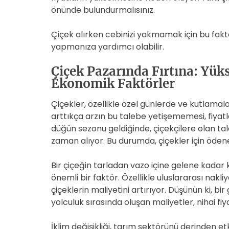
önünde bulundurmalısınız.
Çiçek alırken cebinizi yakmamak için bu faktör
yapmanıza yardımcı olabilir.
Çiçek Pazarında Fırtına: Yük
Ekonomik Faktörler
Çiçekler, özellikle özel günlerde ve kutlamal
arttıkça arzın bu talebe yetişememesi, fiyat
düğün sezonu geldiğinde, çiçekçilere olan tal
zaman alıyor. Bu durumda, çiçekler için ödene
Bir çiçeğin tarladan vazo içine gelene kadar ka
önemli bir faktör. Özellikle uluslararası nakliy
çiçeklerin maliyetini artırıyor. Düşünün ki, bir
yolculuk sırasında oluşan maliyetler, nihai fiyat
İklim değişikliği, tarım sektörünü derinden etk