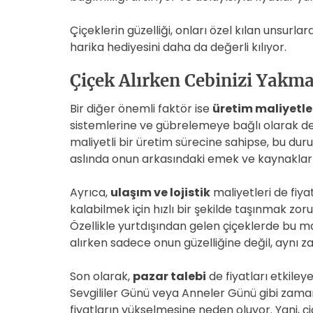
Çiçeklerin güzelliği, onları özel kılan unsurla
harika hediyesini daha da değerli kılıyor.
Çiçek Alırken Cebinizi Yakma
Bir diğer önemli faktör ise
üretim maliyetle
sistemlerine ve gübrelemeye bağlı olarak değ
maliyetli bir üretim sürecine sahipse, bu duru
aslında onun arkasındaki emek ve kaynakları
Ayrıca,
ulaşım ve lojistik
maliyetleri de fiyat
kalabilmek için hızlı bir şekilde taşınmak zoru
Özellikle yurtdışından gelen çiçeklerde bu mal
alırken sadece onun güzelliğine değil, aynı 
Son olarak,
pazar talebi
de fiyatları etkiley
Sevgililer Günü veya Anneler Günü gibi zaman
fiyatların yükselmesine neden oluyor. Yani, çi