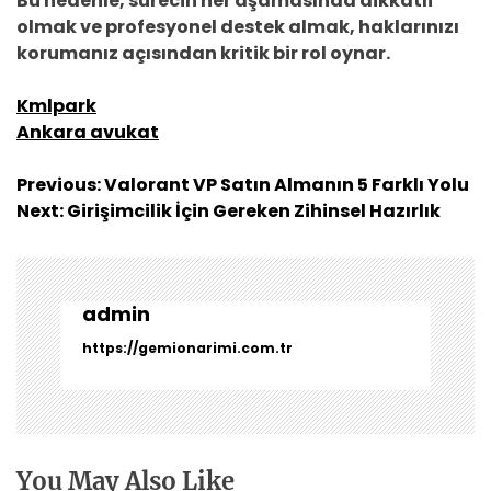
Bu nedenle, sürecin her aşamasında dikkatli
olmak ve profesyonel destek almak, haklarınızı
korumanız açısından kritik bir rol oynar.
Kmlpark
Ankara avukat
Y
Previous:
Valorant VP Satın Almanın 5 Farklı Yolu
a
Next:
Girişimcilik İçin Gereken Zihinsel Hazırlık
z
ı
g
e
admin
z
https://gemionarimi.com.tr
i
n
m
e
s
You May Also Like