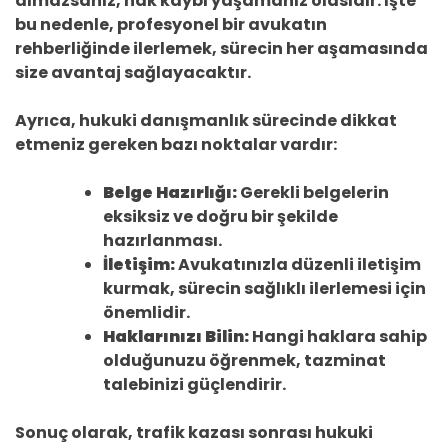
almazsanız, hak kaybı yaşamanız olasıdır. İşte
bu nedenle, profesyonel bir avukatın
rehberliğinde ilerlemek, sürecin her aşamasında
size avantaj sağlayacaktır.
Ayrıca, hukuki danışmanlık sürecinde dikkat
etmeniz gereken bazı noktalar vardır:
Belge Hazırlığı:
Gerekli belgelerin
eksiksiz ve doğru bir şekilde
hazırlanması.
İletişim:
Avukatınızla düzenli iletişim
kurmak, sürecin sağlıklı ilerlemesi için
önemlidir.
Haklarınızı Bilin:
Hangi haklara sahip
olduğunuzu öğrenmek, tazminat
talebinizi güçlendirir.
Sonuç olarak, trafik kazası sonrası hukuki