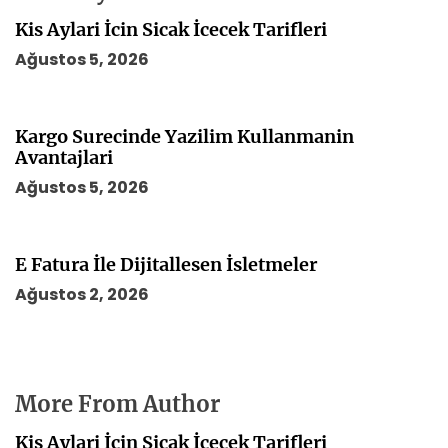
i
Kis Aylari İcin Sicak İcecek Tarifleri
Ağustos 5, 2026
Kargo Surecinde Yazilim Kullanmanin
Avantajlari
Ağustos 5, 2026
E Fatura İle Dijitallesen İsletmeler
Ağustos 2, 2026
More From Author
Kis Aylari İcin Sicak İcecek Tarifleri