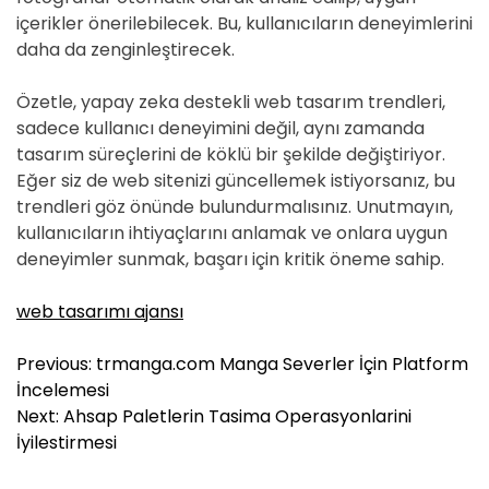
içerikler önerilebilecek. Bu, kullanıcıların deneyimlerini
daha da zenginleştirecek.
Özetle, yapay zeka destekli web tasarım trendleri,
sadece kullanıcı deneyimini değil, aynı zamanda
tasarım süreçlerini de köklü bir şekilde değiştiriyor.
Eğer siz de web sitenizi güncellemek istiyorsanız, bu
trendleri göz önünde bulundurmalısınız. Unutmayın,
kullanıcıların ihtiyaçlarını anlamak ve onlara uygun
deneyimler sunmak, başarı için kritik öneme sahip.
web tasarımı ajansı
Y
Previous:
trmanga.com Manga Severler İçin Platform
a
İncelemesi
z
Next:
Ahsap Paletlerin Tasima Operasyonlarini
ı
İyilestirmesi
g