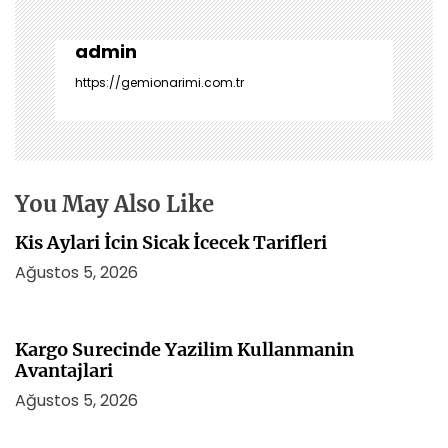
e
z
i
admin
n
https://gemionarimi.com.tr
m
e
s
i
You May Also Like
Kis Aylari İcin Sicak İcecek Tarifleri
Ağustos 5, 2026
Kargo Surecinde Yazilim Kullanmanin
Avantajlari
Ağustos 5, 2026