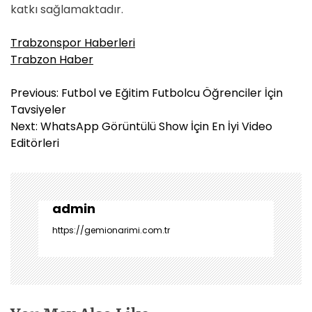
katkı sağlamaktadır.
Trabzonspor Haberleri
Trabzon Haber
Y
Previous:
Futbol ve Eğitim Futbolcu Öğrenciler İçin
a
Tavsiyeler
z
Next:
WhatsApp Görüntülü Show İçin En İyi Video
ı
Editörleri
g
e
z
i
admin
n
https://gemionarimi.com.tr
m
e
s
i