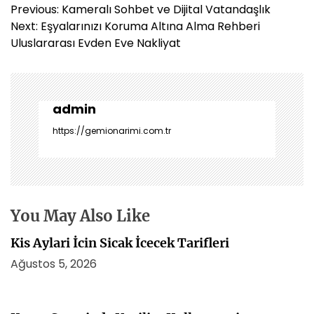
Y
Previous:
Kameralı Sohbet ve Dijital Vatandaşlık
a
Next:
Eşyalarınızı Koruma Altına Alma Rehberi
z
Uluslararası Evden Eve Nakliyat
ı
g
e
z
admin
i
https://gemionarimi.com.tr
n
m
e
s
i
You May Also Like
Kis Aylari İcin Sicak İcecek Tarifleri
Ağustos 5, 2026