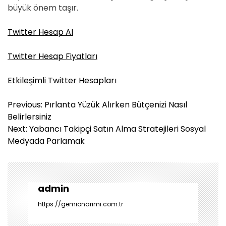
büyük önem taşır.
Twitter Hesap Al
Twitter Hesap Fiyatları
Etkileşimli Twitter Hesapları
Y
Previous:
Pırlanta Yüzük Alırken Bütçenizi Nasıl
a
Belirlersiniz
z
Next:
Yabancı Takipçi Satın Alma Stratejileri Sosyal
ı
Medyada Parlamak
g
e
z
i
admin
n
https://gemionarimi.com.tr
m
e