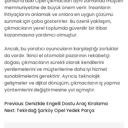
Şanlıurfa'daki Opel çıkmacıları aynı zamanda müşteri
memnuniyetine de büyük önem verir. İnsanların
ihtiyaçlarını anlamak ve onlara en uygun çözümü
sunmak için çaba gösterirler. Bu özenli yaklaşım,
çıkmacıların yerel toplumda güvenilir bir itibar
kazanmasına yardımcı olmuştur.
Ancak, bu yaratıcı oyuncuların karşılaştığı zorluklar
da vardır. İkinci el otomobil pazarının rekabetçi
doğası, çıkmacıların sürekli olarak kendilerini
yenilemelerini ve müşterilerine daha iyi hizmet
sunabilmelerini gerektirir. Ayrıca, teknolojik
gelişmeler ve dijital dönüşüm, çıkmacıların iş yapma
yöntemlerini değiştirmesine yol açmıştır.
Y
Previous:
Denizlide Engelli Dostu Araç Kiralama
a
Next:
Tekirdağ Şarköy Opel Yedek Parça
z
ı