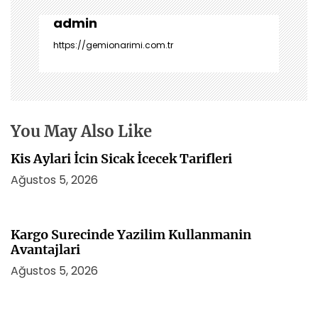
g
e
admin
z
https://gemionarimi.com.tr
i
n
m
e
s
You May Also Like
i
Kis Aylari İcin Sicak İcecek Tarifleri
Ağustos 5, 2026
Kargo Surecinde Yazilim Kullanmanin
Avantajlari
Ağustos 5, 2026