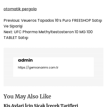
otomatik pergola
Y
Previous:
Veueros Tapados 16’s Puro FREESHOP Satışı
a
Ve Siparişi
z
Next:
UFC Pharma Methyltestosteron 10 MG 100
ı
TABLET Satışı
g
e
z
i
admin
n
https://gemionarimi.com.tr
m
e
s
i
You May Also Like
Kis Aylari İcin Sicak İcecek Tarifleri