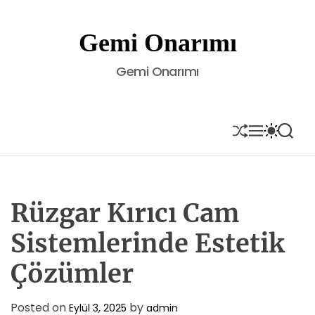
S
k
Gemi Onarımı
i
p
Gemi Onarımı
t
o
c
o
S
M
S
S
H
E
W
E
n
U
N
I
A
t
F
U
T
R
e
F
C
C
L
H
H
n
E
C
Rüzgar Kırıcı Cam
t
O
L
Sistemlerinde Estetik
O
R
Çözümler
M
O
D
E
Posted on
by
Eylül 3, 2025
admin