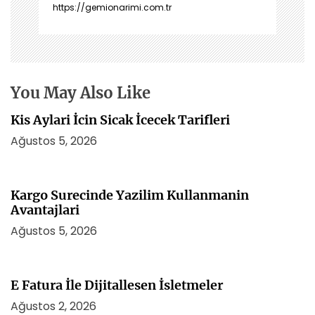
i
https://gemionarimi.com.tr
n
m
e
s
i
You May Also Like
Kis Aylari İcin Sicak İcecek Tarifleri
Ağustos 5, 2026
Kargo Surecinde Yazilim Kullanmanin
Avantajlari
Ağustos 5, 2026
E Fatura İle Dijitallesen İsletmeler
Ağustos 2, 2026