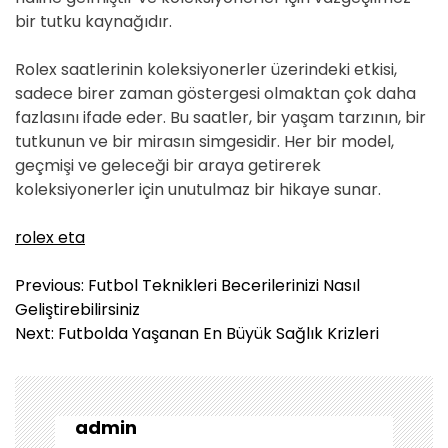
bir tutku kaynağıdır.
Rolex saatlerinin koleksiyonerler üzerindeki etkisi,
sadece birer zaman göstergesi olmaktan çok daha
fazlasını ifade eder. Bu saatler, bir yaşam tarzının, bir
tutkunun ve bir mirasın simgesidir. Her bir model,
geçmişi ve geleceği bir araya getirerek
koleksiyonerler için unutulmaz bir hikaye sunar.
rolex eta
Y
Previous:
Futbol Teknikleri Becerilerinizi Nasıl
a
Geliştirebilirsiniz
z
Next:
Futbolda Yaşanan En Büyük Sağlık Krizleri
ı
g
e
z
admin