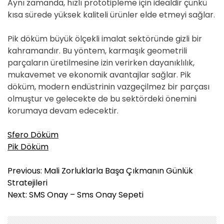
Aynı zamanda, hızlı prototipleme için idealdir çünkü
kısa sürede yüksek kaliteli ürünler elde etmeyi sağlar.
Pik döküm büyük ölçekli imalat sektöründe gizli bir
kahramandır. Bu yöntem, karmaşık geometrili
parçaların üretilmesine izin verirken dayanıklılık,
mukavemet ve ekonomik avantajlar sağlar. Pik
döküm, modern endüstrinin vazgeçilmez bir parçası
olmuştur ve gelecekte de bu sektördeki önemini
korumaya devam edecektir.
Sfero Döküm
Pik Döküm
Y
Previous:
Mali Zorluklarla Başa Çıkmanın Günlük
a
Stratejileri
z
Next:
SMS Onay – Sms Onay Sepeti
ı
g