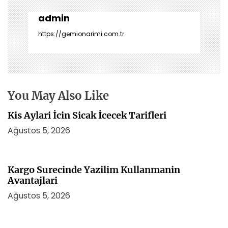
e
z
admin
i
https://gemionarimi.com.tr
n
m
e
s
i
You May Also Like
Kis Aylari İcin Sicak İcecek Tarifleri
Ağustos 5, 2026
Kargo Surecinde Yazilim Kullanmanin
Avantajlari
Ağustos 5, 2026