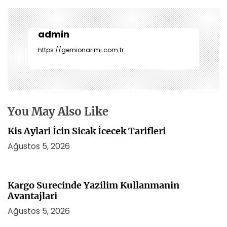
g
e
z
admin
i
https://gemionarimi.com.tr
n
m
e
s
i
You May Also Like
Kis Aylari İcin Sicak İcecek Tarifleri
Ağustos 5, 2026
Kargo Surecinde Yazilim Kullanmanin
Avantajlari
Ağustos 5, 2026