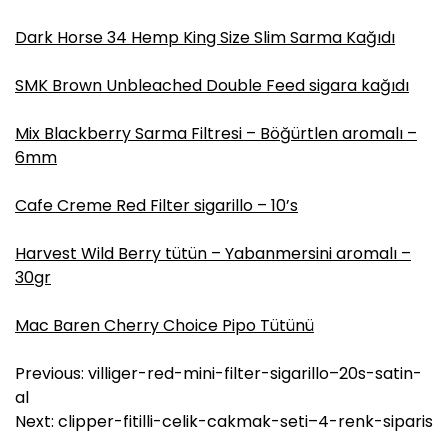
Dark Horse 34 Hemp King Size Slim Sarma Kağıdı
SMK Brown Unbleached Double Feed sigara kağıdı
Mix Blackberry Sarma Filtresi – Böğürtlen aromalı –
6mm
Cafe Creme Red Filter sigarillo – 10’s
Harvest Wild Berry tütün – Yabanmersini aromalı –
30gr
Mac Baren Cherry Choice Pipo Tütünü
Y
Previous:
villiger-red-mini-filter-sigarillo–20s-satin-
a
al
z
Next:
clipper-fitilli-celik-cakmak-seti–4-renk-siparis
ı