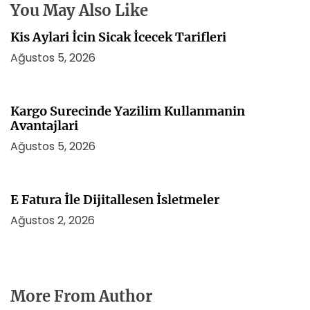
i
You May Also Like
Kis Aylari İcin Sicak İcecek Tarifleri
Ağustos 5, 2026
Kargo Surecinde Yazilim Kullanmanin
Avantajlari
Ağustos 5, 2026
E Fatura İle Dijitallesen İsletmeler
Ağustos 2, 2026
More From Author