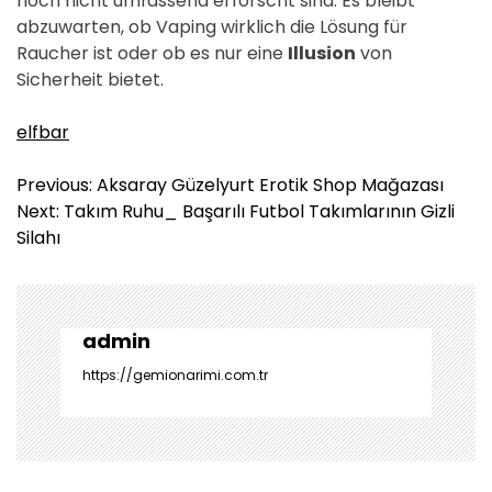
noch nicht umfassend erforscht sind. Es bleibt
abzuwarten, ob Vaping wirklich die Lösung für
Raucher ist oder ob es nur eine
Illusion
von
Sicherheit bietet.
elfbar
Y
Previous:
Aksaray Güzelyurt Erotik Shop Mağazası
a
Next:
Takım Ruhu_ Başarılı Futbol Takımlarının Gizli
z
Silahı
ı
g
e
z
admin
i
https://gemionarimi.com.tr
n
m
e
s