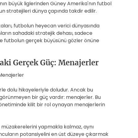
ın büyük liglerinden Güney Amerika'nın futbol
un stratejileri dünya çapında takdir edilir.
taları, futbolun heyecan verici dünyasında
arın sahadaki stratejik dehası, sadece
 ve futbolun gerçek büyüsünü gözler önüne
daki Gerçek Güç: Menajerler
 Menajerler
rle dolu hikayeleriyle doludur. Ancak bu
 görünmeyen bir güç vardır: menajerler. Bu
yönetiminde kilit bir rol oynayan menajerlerin
e müzakerelerini yapmakla kalmaz, aynı
uncuların potansiyelini en üst düzeye çıkarmak