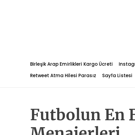
S
k
i
p
t
o
c
o
n
Birleşik Arap Emirlikleri Kargo Ücreti
Instag
t
e
Retweet Atma Hilesi Parasız
Sayfa Listesi
n
t
Futbolun En 
Menajerleri