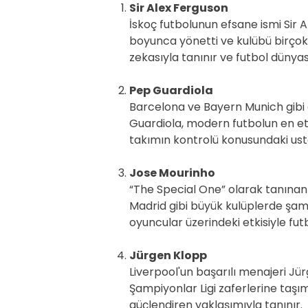
Sir Alex Ferguson
İskoç futbolunun efsane ismi Sir 
boyunca yönetti ve kulübü birçok za
zekasıyla tanınır ve futbol dünyası
Pep Guardiola
Barcelona ve Bayern Munich gibi 
Guardiola, modern futbolun en etki
takımın kontrolü konusundaki ustalı
Jose Mourinho
“The Special One” olarak tanınan
Madrid gibi büyük kulüplerde şam
oyuncular üzerindeki etkisiyle fut
Jürgen Klopp
Liverpool'un başarılı menajeri Jü
Şampiyonlar Ligi zaferlerine taşımı
güçlendiren yaklaşımıyla tanınır.