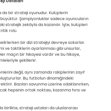
ji Ustaları
 da bir strateji oyunudur. Kulüplerin
ol büyüktür. Şampiyonluklar sadece oyuncuların
 stratejik zekâyla da kazanılır. İşte, kulüpleri
itik rolü.
elirlerken bir dizi stratejiyi devreye sokarlar.
imi ve taktiklerin ayarlanması gibi unsurlar,
 Her maçın bir hikayesi vardır ve bu hikaye,
leleriyle şekillenir.
önlerini değil, aynı zamanda rakiplerinin zayıf
oluştururlar. Bu, futbolun dinamiğindeki
ktirir. Bazıları savunma üzerine odaklanırken,
Ancak hepsinin ortak noktası, kazanma hırsı ve
irlikte, strateji ustaları da uluslararası