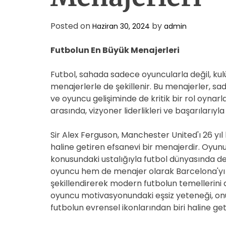
Posted on
by
Haziran 30, 2024
admin
Futbolun En Büyük Menajerleri
Futbol, sahada sadece oyuncularla değil, kul
menajerlerle de şekillenir. Bu menajerler, sad
ve oyuncu gelişiminde de kritik bir rol oynar
arasında, vizyoner liderlikleri ve başarılarıyl
Sir Alex Ferguson, Manchester United'ı 26 yı
haline getiren efsanevi bir menajerdir. Oyun
konusundaki ustalığıyla futbol dünyasında de
oyuncu hem de menajer olarak Barcelona'yı H
şekillendirerek modern futbolun temellerini a
oyuncu motivasyonundaki eşsiz yeteneği, onu
futbolun evrensel ikonlarından biri haline geti