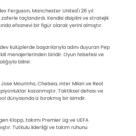
Alex Ferguson, Manchester United'ı 26 yıl
ferle taçlandırdı. Kendisi disiplini ve stratejik
nda efsanevi bir figür olarak yerini almıştır.
dev kulüplerde başarılarıyla adını duyuran Pep
li menajerlerinden biridir. Oyun felsefesi ve
ğıyla bilinir.
 Jose Mourinho, Chelsea, Inter Milan ve Real
piyonluklar kazanmıştır. Taktiksel dehası ve
bol dünyasında iz bırakmış bir isimdir.
rgen Klopp, takımı Premier Lig ve UEFA
ştır. Tutkulu liderliği ve takım ruhunu