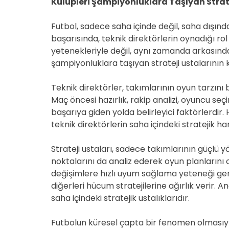
Kulüpleri Şampiyonluklara Taşıyan Strate
Futbol, sadece saha içinde değil, saha dışında
başarısında, teknik direktörlerin oynadığı r
yetenekleriyle değil, aynı zamanda arkasındaki
şampiyonluklara taşıyan strateji ustalarının kr
Teknik direktörler, takımlarının oyun tarzını b
Maç öncesi hazırlık, rakip analizi, oyuncu seç
başarıya giden yolda belirleyici faktörlerdir.
teknik direktörlerin saha içindeki stratejik ham
Strateji ustaları, sadece takımlarının güçlü y
noktalarını da analiz ederek oyun planlarını 
değişimlere hızlı uyum sağlama yeteneği gere
diğerleri hücum stratejilerine ağırlık verir. 
saha içindeki stratejik ustalıklarıdır.
Futbolun küresel çapta bir fenomen olmasıyla b