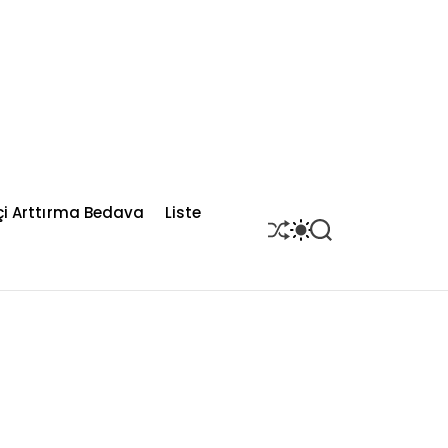
çi Arttırma Bedava
Liste
S
S
S
H
W
E
U
I
A
F
T
R
F
C
C
L
H
H
E
C
O
L
O
R
M
O