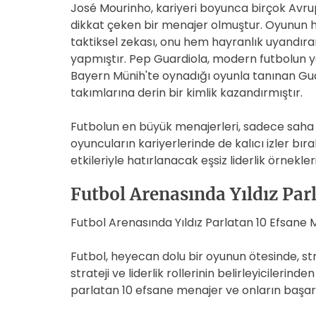
José Mourinho, kariyeri boyunca birçok Avr
dikkat çeken bir menajer olmuştur. Oyunun her
taktiksel zekası, onu hem hayranlık uyandıran
yapmıştır. Pep Guardiola, modern futbolun ye
Bayern Münih'te oynadığı oyunla tanınan Guard
takımlarına derin bir kimlik kazandırmıştır.
Futbolun en büyük menajerleri, sadece saha 
oyuncuların kariyerlerinde de kalıcı izler bırak
etkileriyle hatırlanacak eşsiz liderlik örnekleri
Futbol Arenasında Yıldız Par
Futbol Arenasında Yıldız Parlatan 10 Efsane 
Futbol, heyecan dolu bir oyunun ötesinde, strat
strateji ve liderlik rollerinin belirleyicilerinde
parlatan 10 efsane menajer ve onların başarıl