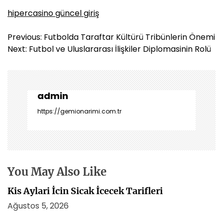
hipercasino güncel giriş
Y
Previous:
Futbolda Taraftar Kültürü Tribünlerin Önemi
a
Next:
Futbol ve Uluslararası İlişkiler Diplomasinin Rolü
z
ı
g
e
admin
z
https://gemionarimi.com.tr
i
n
m
e
s
You May Also Like
i
Kis Aylari İcin Sicak İcecek Tarifleri
Ağustos 5, 2026