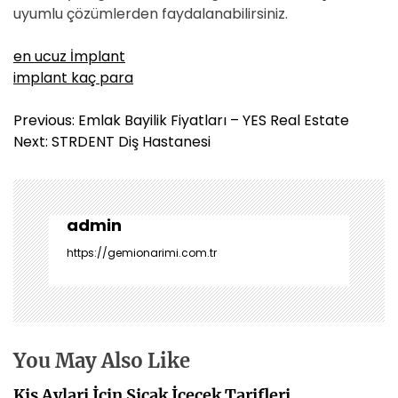
uyumlu çözümlerden faydalanabilirsiniz.
en ucuz İmplant
implant kaç para
Y
Previous:
Emlak Bayilik Fiyatları – YES Real Estate
a
Next:
STRDENT Diş Hastanesi
z
ı
g
e
admin
z
https://gemionarimi.com.tr
i
n
m
e
s
You May Also Like
i
Kis Aylari İcin Sicak İcecek Tarifleri