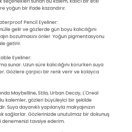
nk seçenekleri sunan bu kalem, kalıcı bir etki
re yoğun bir ifade kazandırır.
Waterproof Pencil Eyeliner:
mülle gelir ve gözlerde gün boyu kalıcılığını
kyajın bozulmasını önler. Yoğun pigmentasyonu
e getirir.
able Eyeliner:
ma sunar. Uzun süre kalıcılığını korurken suya
r. Gözlere çarpıcı bir renk verir ve kolayca
sında Maybelline, Stila, Urban Decay, L'Oreal
u kalemler, gözleri büyüleyici bir şekilde
dir. Suya dayanıklı yapılarıyla makyajınızın
lık sağlarlar. Gözlerinizde unutulmaz bir dokunuş
i denemenizi tavsiye ederim.