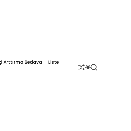
çi Arttırma Bedava
Liste
S
S
S
H
W
E
U
I
A
F
T
R
F
C
C
L
H
H
E
C
O
L
O
R
M
O