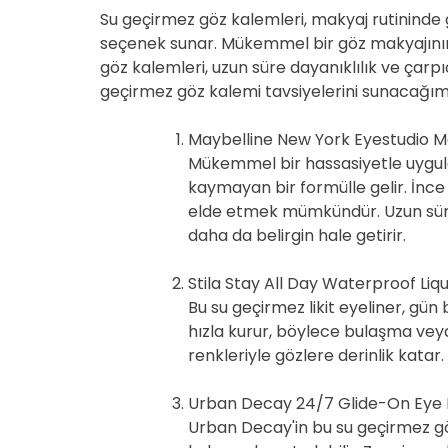
Su geçirmez göz kalemleri, makyaj rutininde g
seçenek sunar. Mükemmel bir göz makyajının 
göz kalemleri, uzun süre dayanıklılık ve çarpıc
geçirmez göz kalemi tavsiyelerini sunacağım
Maybelline New York Eyestudio Mas
Mükemmel bir hassasiyetle uygul
kaymayan bir formülle gelir. İnce 
elde etmek mümkündür. Uzun süre k
daha da belirgin hale getirir.
Stila Stay All Day Waterproof Liqu
Bu su geçirmez likit eyeliner, gün 
hızla kurur, böylece bulaşma vey
renkleriyle gözlere derinlik katar.
Urban Decay 24/7 Glide-On Eye P
Urban Decay'in bu su geçirmez göz