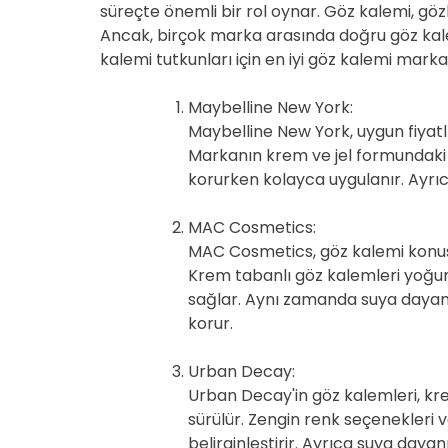
süreçte önemli bir rol oynar. Göz kalemi, gözl
Ancak, birçok marka arasında doğru göz kale
kalemi tutkunları için en iyi göz kalemi marka
Maybelline New York:
Maybelline New York, uygun fiyatlı 
Markanın krem ve jel formundaki g
korurken kolayca uygulanır. Ayrıc
MAC Cosmetics:
MAC Cosmetics, göz kalemi konusu
Krem tabanlı göz kalemleri yoğu
sağlar. Aynı zamanda suya dayanık
korur.
Urban Decay:
Urban Decay'in göz kalemleri, kr
sürülür. Zengin renk seçenekleri
belirginleştirir. Ayrıca suya dayanı