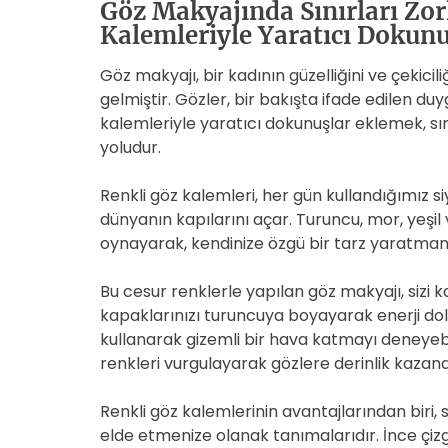
Göz Makyajında Sınırları Zor
Kalemleriyle Yaratıcı Dokunu
Göz makyajı, bir kadının güzelliğini ve çekicil
gelmiştir. Gözler, bir bakışta ifade edilen duy
kalemleriyle yaratıcı dokunuşlar eklemek, s
yoludur.
Renkli göz kalemleri, her gün kullandığımız s
dünyanın kapılarını açar. Turuncu, mor, yeşi
oynayarak, kendinize özgü bir tarz yaratmanın 
Bu cesur renklerle yapılan göz makyajı, sizi ka
kapaklarınızı turuncuya boyayarak enerji dol
kullanarak gizemli bir hava katmayı deneyebil
renkleri vurgulayarak gözlere derinlik kazandı
Renkli göz kalemlerinin avantajlarından biri, 
elde etmenize olanak tanımalarıdır. İnce çizg