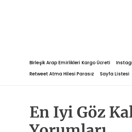
S
k
i
p
t
o
c
o
n
Birleşik Arap Emirlikleri Kargo Ücreti
Instag
t
e
Retweet Atma Hilesi Parasız
Sayfa Listesi
n
t
En Iyi Göz Ka
Yorumları