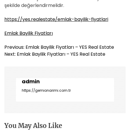
şekilde değerlendirmelidir.
https://yes.realestate/emlak-bayilik-fiyatlari
Emlak Bayilik Fiyatları
Y
Previous:
Emlak Bayilik Fiyatları – YES Real Estate
a
Next:
Emlak Bayilik Fiyatları – YES Real Estate
z
ı
g
e
admin
z
https://gemionarimi.com.tr
i
n
m
e
s
You May Also Like