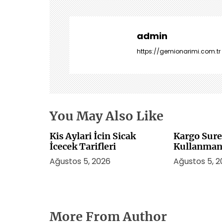
e
z
i
admin
n
https://gemionarimi.com.tr
m
e
s
i
You May Also Like
Kis Aylari İcin Sicak
Kargo Sure
İcecek Tarifleri
Kullanmani
Ağustos 5, 2026
Ağustos 5, 
More From Author