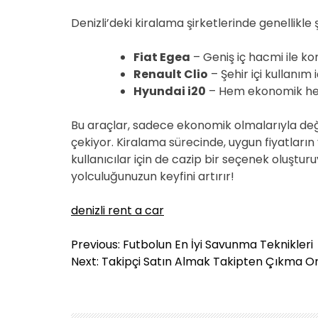
Denizli’deki kiralama şirketlerinde genellikl
Fiat Egea
– Geniş iç hacmi ile kon
Renault Clio
– Şehir içi kullanım i
Hyundai i20
– Hem ekonomik hem 
Bu araçlar, sadece ekonomik olmalarıyla de
çekiyor. Kiralama sürecinde, uygun fiyatların
kullanıcılar için de cazip bir seçenek oluştu
yolculuğunuzun keyfini artırır!
denizli rent a car
Y
Previous:
Futbolun En İyi Savunma Teknikleri
a
Next:
Takipçi Satın Almak Takipten Çıkma Ora
z
ı
g