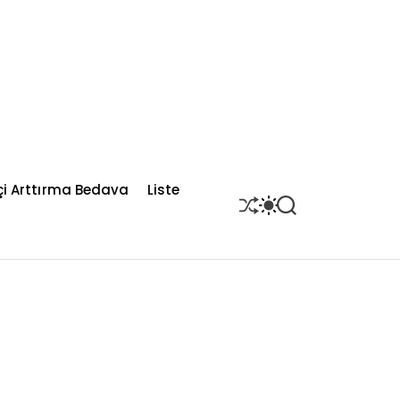
çi Arttırma Bedava
Liste
S
S
S
H
W
E
U
I
A
F
T
R
F
C
C
L
H
H
E
C
O
L
O
R
M
O