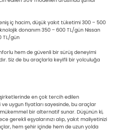
rcih edilen SUV modelleri arasında şunlar
eniş iç hacim, düşük yakıt tüketimi 300 – 500
knolojik donanım 350 – 600 TL/gün Nissan
0 TL/gün
nforlu hem de güvenli bir sürüş deneyimi
. Siz de bu araçlarla keyifli bir yolculuğa
şirketlerinde en çok tercih edilen
i
ve uygun fiyatları sayesinde, bu araçlar
n mükemmel bir alternatif sunar. Düşünün ki,
e gerekli eşyalarınızı alıp, yakıt maliyetinizi
çlar, hem şehir içinde hem de uzun yolda