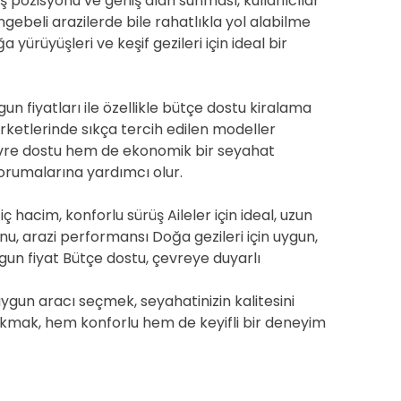
üş pozisyonu ve geniş alan sunması, kullanıcılar
ngebeli arazilerde bile rahatlıkla yol alabilme
 yürüyüşleri ve keşif gezileri için ideal bir
n fiyatları ile özellikle bütçe dostu kiralama
şirketlerinde sıkça tercih edilen modeller
evre dostu hem de ekonomik bir seyahat
korumalarına yardımcı olur.
ç hacim, konforlu sürüş Aileler için ideal, uzun
u, arazi performansı Doğa gezileri için uygun,
gun fiyat Bütçe dostu, çevreye duyarlı
 uygun aracı seçmek, seyahatinizin kalitesini
çıkmak, hem konforlu hem de keyifli bir deneyim