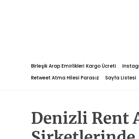
S
k
i
p
t
o
c
o
n
Birleşik Arap Emirlikleri Kargo Ücreti
Instag
t
e
Retweet Atma Hilesi Parasız
Sayfa Listesi
n
t
Denizli Rent 
Şirketlerinde