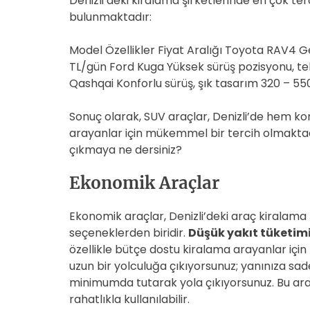
Denizli’deki kiralama şirketlerinde en çok te
bulunmaktadır:
Model Özellikler Fiyat Aralığı Toyota RAV4 G
TL/gün Ford Kuga Yüksek sürüş pozisyonu, te
Qashqai Konforlu sürüş, şık tasarım 320 – 55
Sonuç olarak, SUV araçlar, Denizli’de hem ko
arayanlar için mükemmel bir tercih olmaktadır
çıkmaya ne dersiniz?
Ekonomik Araçlar
Ekonomik araçlar, Denizli’deki araç kiralama 
seçeneklerden biridir.
Düşük yakıt tüketim
özellikle bütçe dostu kiralama arayanlar içi
uzun bir yolculuğa çıkıyorsunuz; yanınıza sadec
minimumda tutarak yola çıkıyorsunuz. Bu ara
rahatlıkla kullanılabilir.