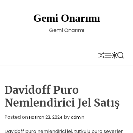
S
k
Gemi Onarımı
i
p
Gemi Onarımı
t
o
c
o
S
M
S
S
H
E
W
E
n
U
N
I
A
t
F
U
T
R
e
F
C
C
L
H
H
n
E
C
Davidoff Puro
t
O
L
Nemlendirici Jel Satış
O
R
M
Posted on
by
Haziran 23, 2024
admin
O
D
E
Davidoff puro nemlendirici jel, tutkulu puro severler