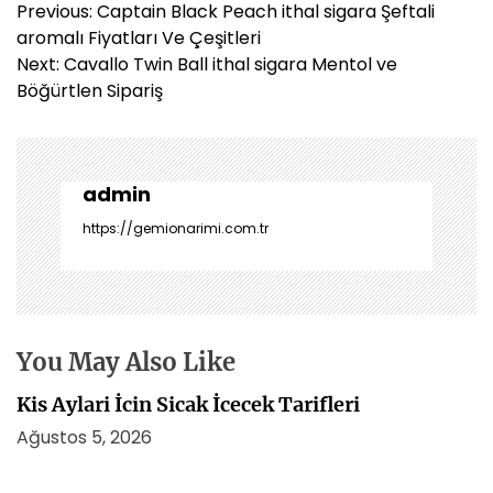
Y
Previous:
Captain Black Peach ithal sigara Şeftali
a
aromalı Fiyatları Ve Çeşitleri
z
Next:
Cavallo Twin Ball ithal sigara Mentol ve
ı
Böğürtlen Sipariş
g
e
z
i
admin
n
https://gemionarimi.com.tr
m
e
s
i
You May Also Like
Kis Aylari İcin Sicak İcecek Tarifleri
Ağustos 5, 2026