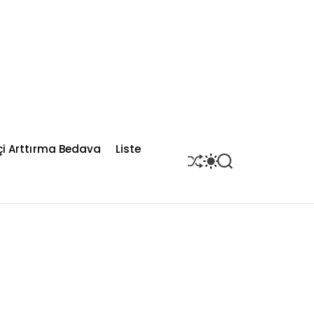
çi Arttırma Bedava
Liste
S
S
S
H
W
E
U
I
A
F
T
R
F
C
C
L
H
H
E
C
O
L
O
R
M
O