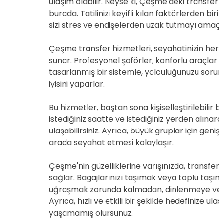
ulaşım olabilir. Neyse ki, Çeşme'deki transfe
burada. Tatilinizi keyifli kılan faktörlerden b
sizi stres ve endişelerden uzak tutmayı amaç
Çeşme transfer hizmetleri, seyahatinizin her
sunar. Profesyonel şoförler, konforlu araçl
tasarlanmış bir sistemle, yolculuğunuzu soru
iyisini yaparlar.
Bu hizmetler, baştan sona kişiselleştirilebilir
istediğiniz saatte ve istediğiniz yerden alın
ulaşabilirsiniz. Ayrıca, büyük gruplar için gen
arada seyahat etmesi kolaylaşır.
Çeşme'nin güzelliklerine varışınızda, transfe
sağlar. Bagajlarınızı taşımak veya toplu taşı
uğraşmak zorunda kalmadan, dinlenmeye ve ta
Ayrıca, hızlı ve etkili bir şekilde hedefinize
yaşamamış olursunuz.