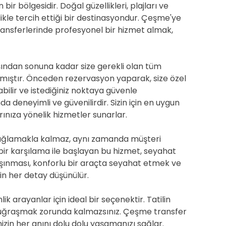
bir bölgesidir. Doğal güzellikleri, plajları ve
llikle tercih ettiği bir destinasyondur. Çeşme'ye
ransferlerinde profesyonel bir hizmet almak,
şından sonuna kadar size gerekli olan tüm
anmıştır. Önceden rezervasyon yaparak, size özel
bilir ve istediğiniz noktaya güvenle
ında deneyimli ve güvenilirdir. Sizin için en uygun
rınıza yönelik hizmetler sunarlar.
sağlamakla kalmaz, aynı zamanda müşteri
bir karşılama ile başlayan bu hizmet, seyahat
aşınması, konforlu bir araçta seyahat etmek ve
çin her detay düşünülür.
k arayanlar için ideal bir seçenektir. Tatilin
yla uğraşmak zorunda kalmazsınız. Çeşme transfer
nizin her anını dolu dolu yaşamanızı sağlar.