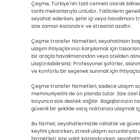
Çeşme, Türkiye'nin tatil cenneti olarak bilinen 
tarihi mekanlarıyla ünlüdür. Tatilcilerin gene
seyahat ederken, şehir içi veya havalimanı t
size zaman kazandırır ve stresinizi azaltır.
Çeşme transfer hizmetleri, seyahatinizin ba
ulaşım ihtiyaçlarınızı karşılamak için tasarl
bir araçla havalimanından veya otelden alına
ulaştırılabilirsiniz. Profesyonel şoförler, alan
ve konforlu bir seçenek sunmak için ihtiyaçla
Çeşme transfer hizmetleri, sadece ulaşım 
memnuniyetini de ön planda tutar. Size özel 
boyunca size destek sağlar. Bagajlarınızın t
güvenli bir şekilde varış noktanıza ulaşmak i
Bu hizmet, seyahatlerinizde rahatlık ve güvenli
keyfini çıkarırken, stresli ulaşım sorunları
hizmetleri, size vakit kazandırırken, seyahati