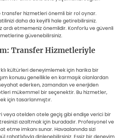
transfer hizmetleri önemli bir rol oynar.
ilinizi daha da keyifli hale getirebilirsiniz.
z ardı etmemeniz önemlidir. Konforlu ve güvenli
metlerine güvenebilirsiniz.
m: Transfer Hizmetleriyle
lı kültürleri deneyimlemek için harika bir
şım konusu genellikle en karmaşık olanlardan
a seyahat ederken, zamandan ve enerjiden
etleri mükemmel bir seçenektir. Bu hizmetler,
ek için tasarlanmıştır.
i veya otelden otele geçiş gibi endişe verici bir
stresinizi azaltmak için buradadır. Profesyonel ve
ahat etme imkanı sunar. Havaalanında sizi
ül rahatlığıyla dinlenebilirsiniz. Eşsiz bir deneyim