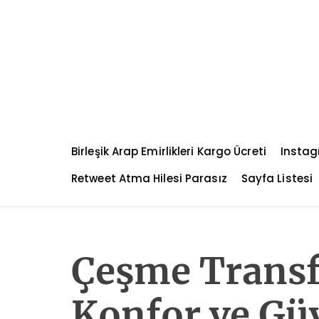
S
k
i
p
t
o
c
o
n
Birleşik Arap Emirlikleri Kargo Ücreti
Instag
t
e
Retweet Atma Hilesi Parasız
Sayfa Listesi
n
t
Çeşme Transf
Konfor ve Gü