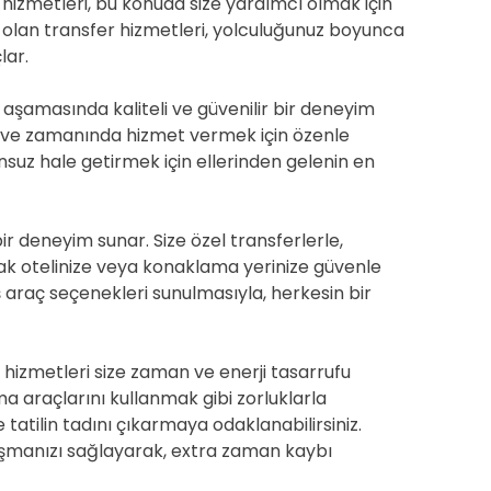
r hizmetleri, bu konuda size yardımcı olmak için
iri olan transfer hizmetleri, yolculuğunuz boyunca
lar.
 aşamasında kaliteli ve güvenilir bir deneyim
ar ve zamanında hizmet vermek için özenle
nsuz hale getirmek için ellerinden gelenin en
 bir deneyim sunar. Size özel transferlerle,
arak otelinize veya konaklama yerinize güvenle
iş araç seçenekleri sunulmasıyla, herkesin bir
r hizmetleri size zaman ve enerji tasarrufu
ma araçlarını kullanmak gibi zorluklarla
tilin tadını çıkarmaya odaklanabilirsiniz.
 ulaşmanızı sağlayarak, extra zaman kaybı