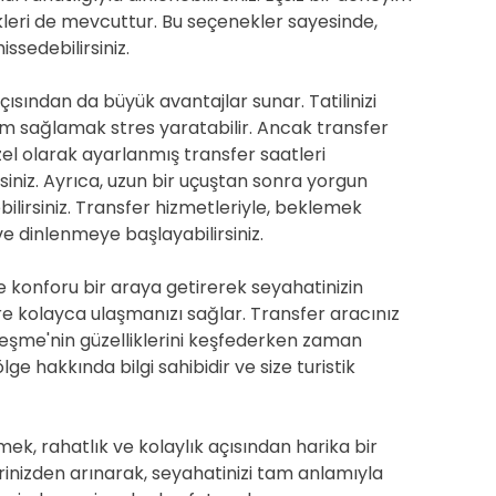
kleri de mevcuttur. Bu seçenekler sayesinde,
ssedebilirsiniz.
sından da büyük avantajlar sunar. Tatilinizi
um sağlamak stres yaratabilir. Ancak transfer
zel olarak ayarlanmış transfer saatleri
siniz. Ayrıca, uzun bir uçuştan sonra yorgun
ebilirsiniz. Transfer hizmetleriyle, beklemek
e dinlenmeye başlayabilirsiniz.
ve konforu bir araya getirerek seyahatinizin
lere kolayca ulaşmanızı sağlar. Transfer aracınız
e Çeşme'nin güzelliklerini keşfederken zaman
ge hakkında bilgi sahibidir ve size turistik
k, rahatlık ve kolaylık açısından harika bir
inizden arınarak, seyahatinizi tam anlamıyla