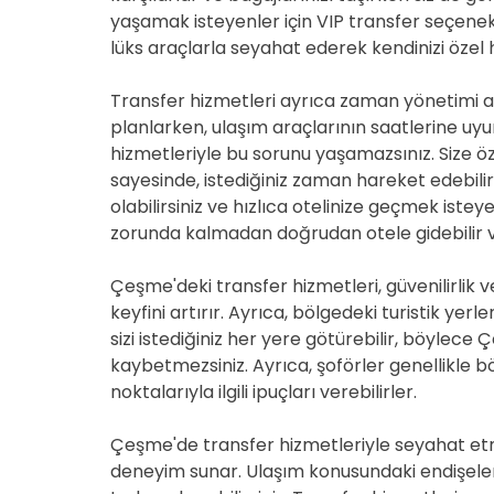
yaşamak isteyenler için VIP transfer seçene
lüks araçlarla seyahat ederek kendinizi özel hi
Transfer hizmetleri ayrıca zaman yönetimi açı
planlarken, ulaşım araçlarının saatlerine uy
hizmetleriyle bu sorunu yaşamazsınız. Size ö
sayesinde, istediğiniz zaman hareket edebilir
olabilirsiniz ve hızlıca otelinize geçmek istey
zorunda kalmadan doğrudan otele gidebilir v
Çeşme'deki transfer hizmetleri, güvenilirlik 
keyfini artırır. Ayrıca, bölgedeki turistik yer
sizi istediğiniz her yere götürebilir, böylec
kaybetmezsiniz. Ayrıca, şoförler genellikle böl
noktalarıyla ilgili ipuçları verebilirler.
Çeşme'de transfer hizmetleriyle seyahat etme
deneyim sunar. Ulaşım konusundaki endişeler