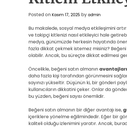
Posted on
by
Kasım 17, 2025
admin
Bu makalede, sosyal medya etkileşimini artı
ve takipçi kitlenizi nasıl etkileyici hale getir
medya, günümüzde herkesin hayatında önemli
fazla dikkat çekmek istemez misiniz? Beğeni
olabilir. Ancak, bu süreçte dikkat edilmesi g
Öncelikle, beğeni satın almanın
avantajlar
daha fazla kişi tarafından görünmesini sağlar
sayınızı yükseltir. Düşünün ki, bir gönderi pay
kullanıcıların dikkatini çeker. Onlar da gönd
bu yüzden, beğeni sayısı önemlidir.
Beğeni satın almanın bir diğer avantajı ise,
g
içeriklere yönelme eğilimindedir. Eğer bir gön
kaliteli olduğu izlenimini yaratır. Ancak, bur