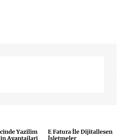
cinde Yazilim
E Fatura İle Dijitallesen
n Avantajlari
İsletmeler