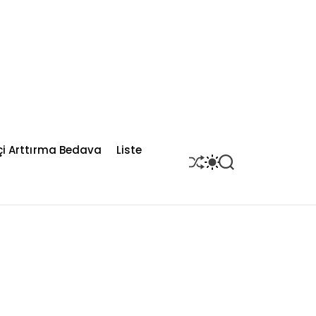
çi Arttırma Bedava
Liste
S
S
S
H
W
E
U
I
A
F
T
R
F
C
C
L
H
H
E
C
O
L
O
R
M
O