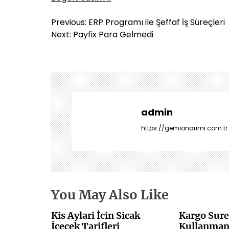
Y
Previous:
ERP Programı ile Şeffaf İş Süreçleri
a
Next:
Payfix Para Gelmedi
z
ı
g
e
z
i
admin
n
https://gemionarimi.com.tr
m
e
s
i
You May Also Like
Kis Aylari İcin Sicak
Kargo Sure
İcecek Tarifleri
Kullanmani