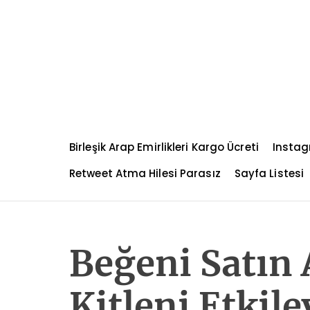
S
k
i
p
t
o
c
o
n
Birleşik Arap Emirlikleri Kargo Ücreti
Instag
t
e
Retweet Atma Hilesi Parasız
Sayfa Listesi
n
t
Beğeni Satın 
Kitleni Etkile