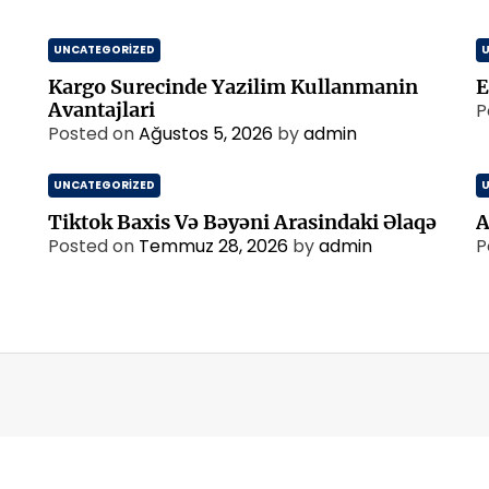
UNCATEGORIZED
Kargo Surecinde Yazilim Kullanmanin
E
Avantajlari
P
Posted on
Ağustos 5, 2026
by
admin
UNCATEGORIZED
Tiktok Baxis Və Bəyəni Arasindaki Əlaqə
A
Posted on
Temmuz 28, 2026
by
admin
P
m