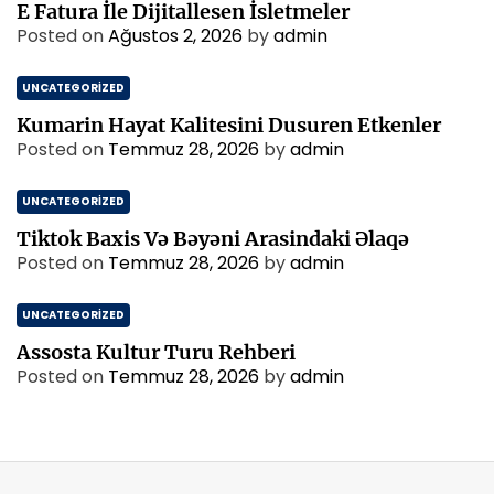
E Fatura İle Dijitallesen İsletmeler
Posted on
Ağustos 2, 2026
by
admin
UNCATEGORIZED
Kumarin Hayat Kalitesini Dusuren Etkenler
Posted on
Temmuz 28, 2026
by
admin
UNCATEGORIZED
Tiktok Baxis Və Bəyəni Arasindaki Əlaqə
Posted on
Temmuz 28, 2026
by
admin
UNCATEGORIZED
Assosta Kultur Turu Rehberi
Posted on
Temmuz 28, 2026
by
admin