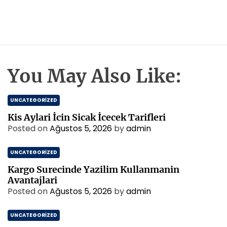
You May Also Like:
UNCATEGORIZED
Kis Aylari İcin Sicak İcecek Tarifleri
Posted on
Ağustos 5, 2026
by
admin
UNCATEGORIZED
Kargo Surecinde Yazilim Kullanmanin
Avantajlari
Posted on
Ağustos 5, 2026
by
admin
UNCATEGORIZED