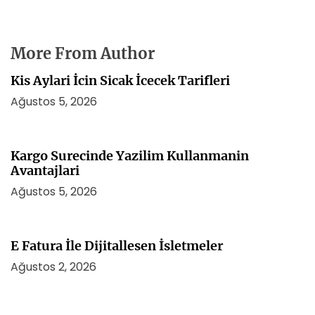
More From Author
Kis Aylari İcin Sicak İcecek Tarifleri
Ağustos 5, 2026
Kargo Surecinde Yazilim Kullanmanin
Avantajlari
Ağustos 5, 2026
E Fatura İle Dijitallesen İsletmeler
Ağustos 2, 2026